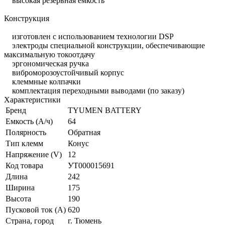
высокая резервная емкость
Конструкция
изготовлен с использованием технологии DSP
электроды специальной конструкции, обеспечивающие
максимальную токоотдачу
эргономическая ручка
виброморозоустойчивый корпус
клеммные колпачки
комплектация переходными выводами (по заказу)
Характеристики
Бренд
TYUMEN BATTERY
Емкость (А/ч)
64
Полярность
Обратная
Тип клемм
Конус
Напряжение (V)
12
Код товара
УТ000015691
Длина
242
Ширина
175
Высота
190
Пусковой ток (А)
620
Страна, город
г. Тюмень