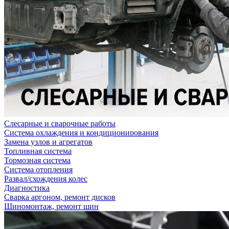
Слесарные и сварочные работы
Система охлаждения и кондиционирования
Замена узлов и агрегатов
Топливная система
Тормозная система
Система отопления
Развал/схождения колес
Диагностика
Сварка аргоном, ремонт дисков
Шиномонтаж, ремонт шин