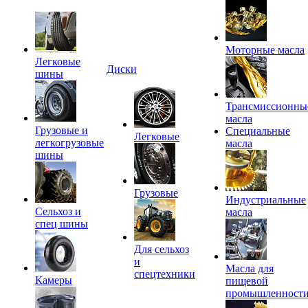
Моторные масла
Легковые
Диски
шины
Трансмиссионны
масла
Грузовые и
Специальные
Легковые
легкогрузовые
масла
шины
Грузовые
Индустриальные
Сельхоз и
масла
спец шины
Для сельхоз
и
Масла для
спецтехники
Камеры
пищевой
промышленност