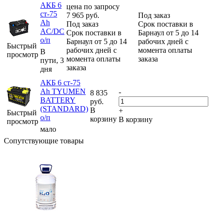
АКБ 6
цена по запросу
ст-75
7 965
руб.
Под заказ
Ah
Под заказ
Срок поставки в
AC/DC
Срок поставки в
Барнаул от 5 до 14
о/п
Барнаул от 5 до 14
рабочих дней с
Быстрый
рабочих дней с
момента оплаты
В
просмотр
момента оплаты
заказа
пути, 3
заказа
дня
АКБ 6 ст-75
Аh TYUMEN
-
8 835
BATTERY
руб.
(STANDARD)
В
+
Быстрый
о/п
корзину
В корзину
просмотр
мало
Сопутствующие товары