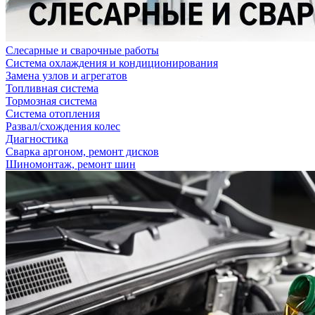
Слесарные и сварочные работы
Система охлаждения и кондиционирования
Замена узлов и агрегатов
Топливная система
Тормозная система
Система отопления
Развал/схождения колес
Диагностика
Сварка аргоном, ремонт дисков
Шиномонтаж, ремонт шин