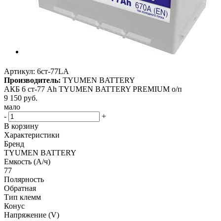
Артикул:
6ст-77LА
Производитель:
TYUMEN BATTERY
АКБ 6 ст-77 Ah TYUMEN BATTERY PREMIUM о/п
9 150
руб.
мало
-
+
В корзину
Характеристики
Бренд
TYUMEN BATTERY
Емкость (А/ч)
77
Полярность
Обратная
Тип клемм
Конус
Напряжение (V)