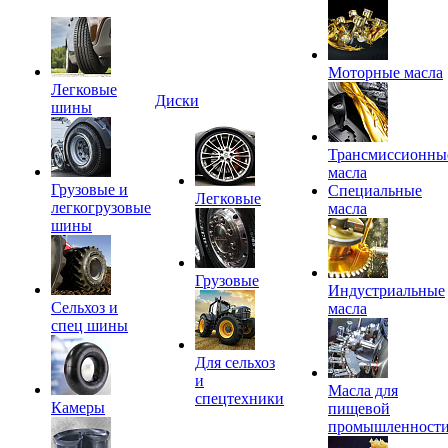
Моторные масла
Легковые
Диски
шины
Трансмиссионны
масла
Грузовые и
Специальные
Легковые
легкогрузовые
масла
шины
Грузовые
Индустриальные
Сельхоз и
масла
спец шины
Для сельхоз
и
Масла для
спецтехники
Камеры
пищевой
промышленност