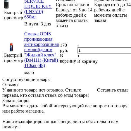
SERVICE
Срок поставки в
Барнаул от 5 до 14
LIQUID KEY
Барнаул от 5 до 14
рабочих дней с
(LN3510)
Быстрый
рабочих дней с
момента оплаты
650мл
просмотр
момента оплаты
заказа
В пути, 3 дня
заказа
Смазка ODIS
проникающая
антикоррозийная
-
170
с молибденом
руб.
"Жидкий ключ"
Быстрый
В
+
(Ds4111) (Китай)
просмотр
корзину
В корзину
110мл (48)
мало
Сопутствующие товары
Отзывы
У данного товара нет отзывов. Станьте
Оставить отзыв
первым, кто оставил отзыв об этом товаре!
Задать вопрос
Вы можете задать любой интересующий вас вопрос по товару
или работе магазина.
Наши квалифицированные специалисты обязательно вам
помогут.