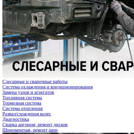
Слесарные и сварочные работы
Система охлаждения и кондиционирования
Замена узлов и агрегатов
Топливная система
Тормозная система
Система отопления
Развал/схождения колес
Диагностика
Сварка аргоном, ремонт дисков
Шиномонтаж, ремонт шин