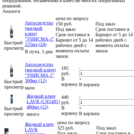
оборудования. Незаменима в качестве многих оперативных
решений.
Аналоги
цена по запросу
Автосредство
150
руб.
Под заказ
(жидкий
Под заказ
Срок поставки в
ключ)
Срок поставки в
Барнаул от 5 до 14
"УНИСМА-1"
Барнаул от 5 до 14
рабочих дней с
Быстрый
225мл (24)
рабочих дней с
момента оплаты
просмотр
момента оплаты
заказа
В пути, 3 дня
заказа
Автосредство
-
185
(жидкий ключ)
руб.
"УНИСМА-1"
В
+
300мл (12)
Быстрый
корзину
В корзину
просмотр
мало
Жидкий ключ
-
440
LAVR (LN1491)
руб.
400мл (12)
В
+
Быстрый
корзину
В корзину
просмотр
много
цена по запросу
Жидкий ключ
325
руб.
Под заказ
LAVR
Под заказ
Срок поставки в