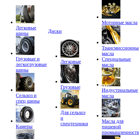
Моторные масла
Легковые
Диски
шины
Трансмиссионны
масла
Грузовые и
Специальные
Легковые
легкогрузовые
масла
шины
Грузовые
Индустриальные
Сельхоз и
масла
спец шины
Для сельхоз
и
Масла для
спецтехники
Камеры
пищевой
промышленност