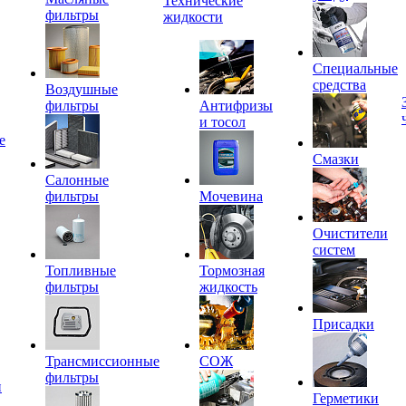
Технические
фильтры
жидкости
Специальные
средства
Воздушные
фильтры
Антифризы
и тосол
е
Смазки
Салонные
фильтры
Мочевина
Очистители
систем
Топливные
Тормозная
фильтры
жидкость
Присадки
Трансмиссионные
СОЖ
фильтры
и
Герметики