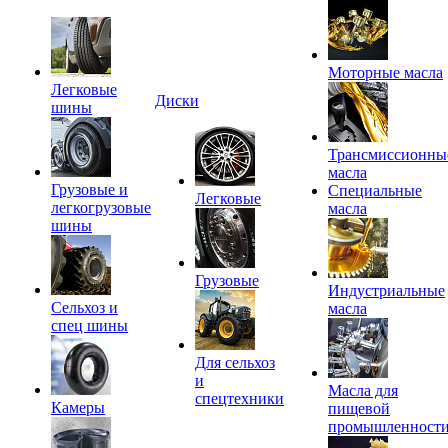
Моторные масла
Легковые
Диски
шины
Трансмиссионны
масла
Грузовые и
Специальные
Легковые
легкогрузовые
масла
шины
Грузовые
Индустриальные
Сельхоз и
масла
спец шины
Для сельхоз
и
Масла для
спецтехники
Камеры
пищевой
промышленност