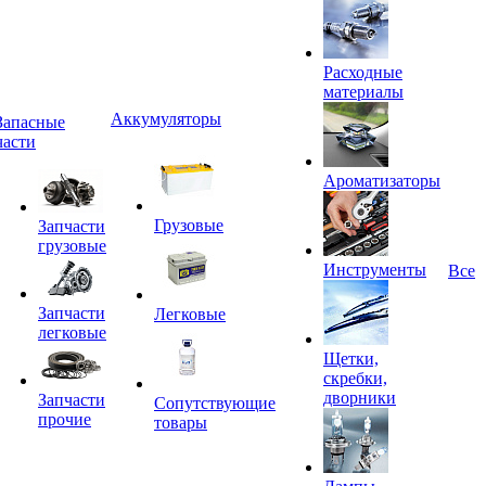
Расходные
материалы
Аккумуляторы
Запасные
части
Ароматизаторы
Грузовые
Запчасти
грузовые
Инструменты
Все
Запчасти
Легковые
легковые
Щетки,
скребки,
дворники
Запчасти
Сопутствующие
прочие
товары