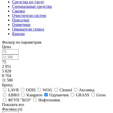
Средства по уходу
Специальные средства
Смазки
Очистители систем
Присадки
Герметики
Омыватели стекол
Краски
Фильтр по параметрам
Цена
75
2 951
5 828
8 704
11 580
Бренд
LAVR
ODIS
WOG
Cleanol
Аксамид
ABRO
Kangaroo
Одуванчик
GRASS
Gross
ФГУП "БОЗ"
Нефтехимик
Показать все
Фасовка (л)