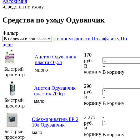
Автохимия
-
Средства по уходу
Средства по уходу Одуванчик
Фильтр
По популярности
По алфавиту
По
цене
-
170
Ацетон Одуванчик
руб.
пластик 0,5л
В
+
Быстрый
много
корзину
В корзину
просмотр
-
290
Ацетон Одуванчик
руб.
пластик 700гр
В
+
Быстрый
мало
корзину
В корзину
просмотр
-
2 275
Обезжириватель БР-2
руб.
10л Одуванчик
В
+
Быстрый
мало
корзину
В корзину
просмотр