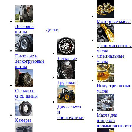
Моторные масла
Легковые
Диски
шины
Трансмиссионны
масла
Грузовые и
Специальные
Легковые
легкогрузовые
масла
шины
Грузовые
Индустриальные
Сельхоз и
масла
спец шины
Для сельхоз
и
Масла для
спецтехники
Камеры
пищевой
промышленност