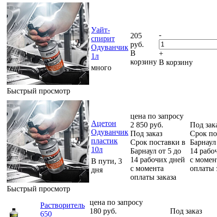
Уайт-
-
205
спирит
руб.
Одуванчик
В
+
1л
корзину
В корзину
много
Быстрый просмотр
цена по запросу
Ацетон
2 850
руб.
Под зак
Одуванчик
Под заказ
Срок по
пластик
Срок поставки в
Барнаул 
10л
Барнаул от 5 до
14 рабо
14 рабочих дней
с момен
В пути, 3
с момента
оплаты 
дня
оплаты заказа
Быстрый просмотр
цена по запросу
Растворитель
180
руб.
Под заказ
650