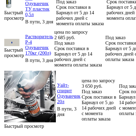
Под заказ
Срок поставк
Одуванчик
Срок поставки в
Барнаул от 5 
ТУ пластик
Быстрый
Барнаул от 5 до 14
рабочих дней 
0,5л
просмотр
рабочих дней с
момента опла
В пути, 3 дня
момента оплаты заказа
цена по запросу
Растворитель
2 685
руб.
Под заказ
Р-4
Под заказ
Срок поставки
Одуванчик
Срок поставки в
Барнаул от 5 д
Быстрый
170кг (200л)
Барнаул от 5 до 14
рабочих дней 
просмотр
рабочих дней с
оплаты заказа
В пути, 3 дня
момента оплаты заказа
цена по запросу
Уайт-
3 650
руб.
Под зак
спирит
Под заказ
Срок по
Одуванчик
Срок поставки в
Барнаул 
20л
Барнаул от 5 до
14 рабо
14 рабочих дней
с момен
В пути, 3
с момента
оплаты 
дня
оплаты заказа
Быстрый просмотр