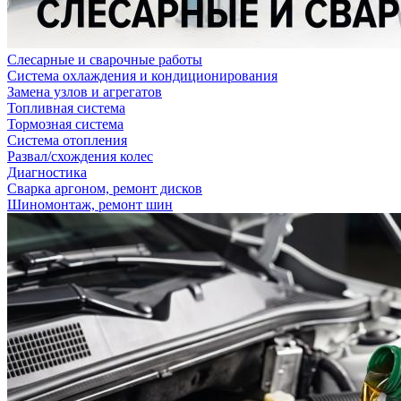
Слесарные и сварочные работы
Система охлаждения и кондиционирования
Замена узлов и агрегатов
Топливная система
Тормозная система
Система отопления
Развал/схождения колес
Диагностика
Сварка аргоном, ремонт дисков
Шиномонтаж, ремонт шин