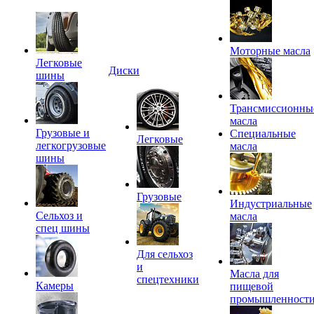
Моторные масла
Легковые
Диски
шины
Трансмиссионны
масла
Грузовые и
Специальные
Легковые
легкогрузовые
масла
шины
Грузовые
Индустриальные
Сельхоз и
масла
спец шины
Для сельхоз
и
Масла для
спецтехники
Камеры
пищевой
промышленност