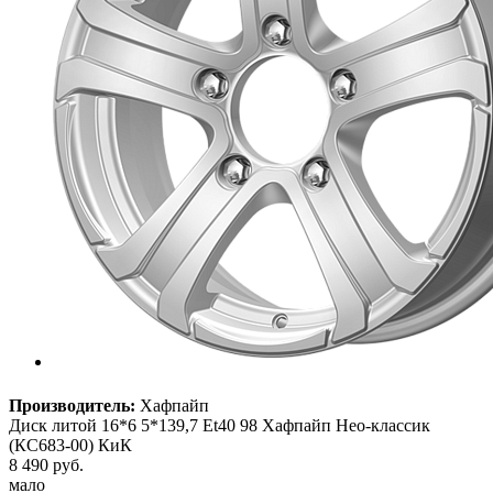
Производитель:
Хафпайп
Диск литой 16*6 5*139,7 Et40 98 Хафпайп Нео-классик
(КС683-00) КиК
8 490
руб.
мало