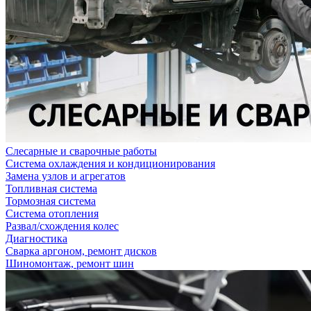
Слесарные и сварочные работы
Система охлаждения и кондиционирования
Замена узлов и агрегатов
Топливная система
Тормозная система
Система отопления
Развал/схождения колес
Диагностика
Сварка аргоном, ремонт дисков
Шиномонтаж, ремонт шин