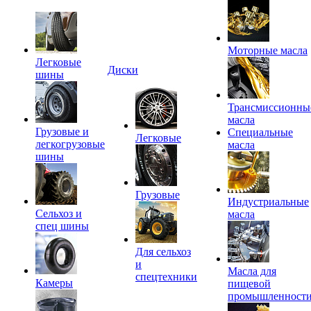
Моторные масла
Легковые
Диски
шины
Трансмиссионны
масла
Грузовые и
Специальные
Легковые
легкогрузовые
масла
шины
Грузовые
Индустриальные
Сельхоз и
масла
спец шины
Для сельхоз
и
Масла для
спецтехники
Камеры
пищевой
промышленност