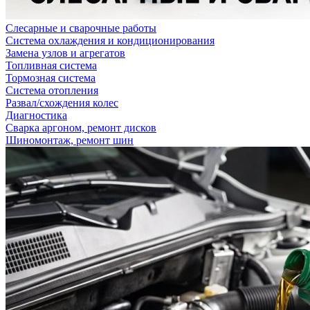
Слесарные и сварочные работы
Система охлаждения и кондиционирования
Замена узлов и агрегатов
Топливная система
Тормозная система
Система отопления
Развал/схождения колес
Диагностика
Сварка аргоном, ремонт дисков
Шиномонтаж, ремонт шин