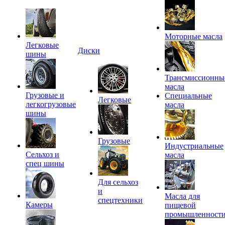
Моторные масла
Легковые
Диски
шины
Трансмиссионны
масла
Грузовые и
Специальные
Легковые
легкогрузовые
масла
шины
Грузовые
Индустриальные
Сельхоз и
масла
спец шины
Для сельхоз
и
Масла для
спецтехники
Камеры
пищевой
промышленност