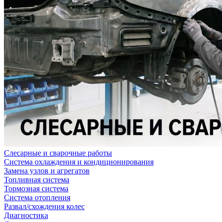
Слесарные и сварочные работы
Система охлаждения и кондиционирования
Замена узлов и агрегатов
Топливная система
Тормозная система
Система отопления
Развал/схождения колес
Диагностика