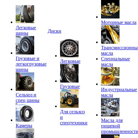
Моторные масла
Легковые
Диски
шины
Трансмиссионны
масла
Грузовые и
Специальные
Легковые
легкогрузовые
масла
шины
Грузовые
Индустриальные
Сельхоз и
масла
спец шины
Для сельхоз
и
Масла для
спецтехники
Камеры
пищевой
промышленност