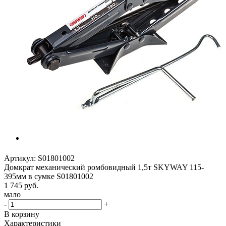
Артикул:
S01801002
Домкрат механический ромбовидный 1,5т SKYWAY 115-
395мм в сумке S01801002
1 745
руб.
мало
-
+
В корзину
Характеристики