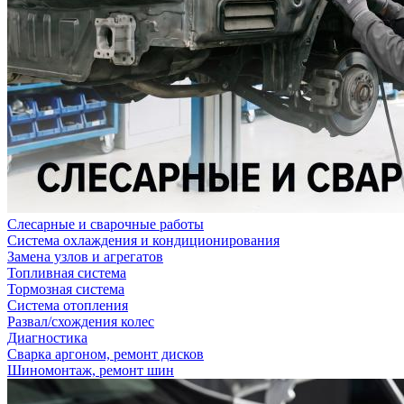
Слесарные и сварочные работы
Система охлаждения и кондиционирования
Замена узлов и агрегатов
Топливная система
Тормозная система
Система отопления
Развал/схождения колес
Диагностика
Сварка аргоном, ремонт дисков
Шиномонтаж, ремонт шин