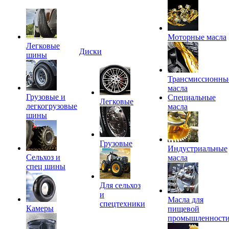
Моторные масла
Легковые
Диски
шины
Трансмиссионны
масла
Грузовые и
Специальные
Легковые
легкогрузовые
масла
шины
Грузовые
Индустриальные
Сельхоз и
масла
спец шины
Для сельхоз
и
Масла для
спецтехники
Камеры
пищевой
промышленност