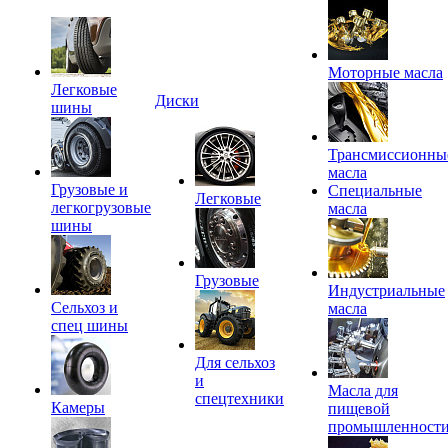
Моторные масла
Легковые
Диски
шины
Трансмиссионны
масла
Грузовые и
Специальные
Легковые
легкогрузовые
масла
шины
Грузовые
Индустриальные
Сельхоз и
масла
спец шины
Для сельхоз
и
Масла для
спецтехники
Камеры
пищевой
промышленност