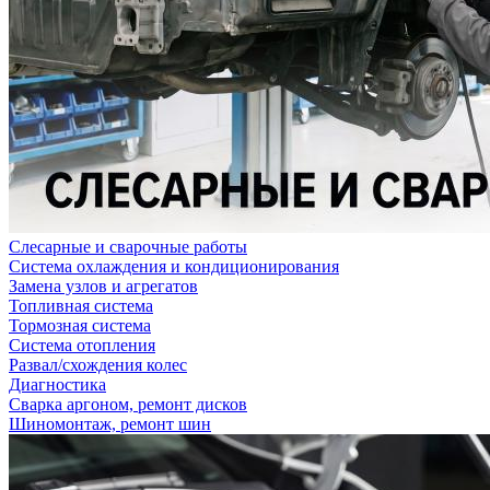
Слесарные и сварочные работы
Система охлаждения и кондиционирования
Замена узлов и агрегатов
Топливная система
Тормозная система
Система отопления
Развал/схождения колес
Диагностика
Сварка аргоном, ремонт дисков
Шиномонтаж, ремонт шин