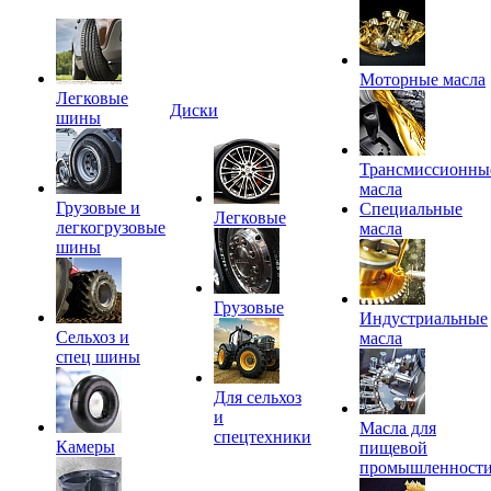
Моторные масла
Легковые
Диски
шины
Трансмиссионны
масла
Грузовые и
Специальные
Легковые
легкогрузовые
масла
шины
Грузовые
Индустриальные
Сельхоз и
масла
спец шины
Для сельхоз
и
Масла для
спецтехники
Камеры
пищевой
промышленност