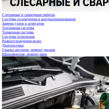
Слесарные и сварочные работы
Система охлаждения и кондиционирования
Замена узлов и агрегатов
Топливная система
Тормозная система
Система отопления
Развал/схождения колес
Диагностика
Сварка аргоном, ремонт дисков
Шиномонтаж, ремонт шин