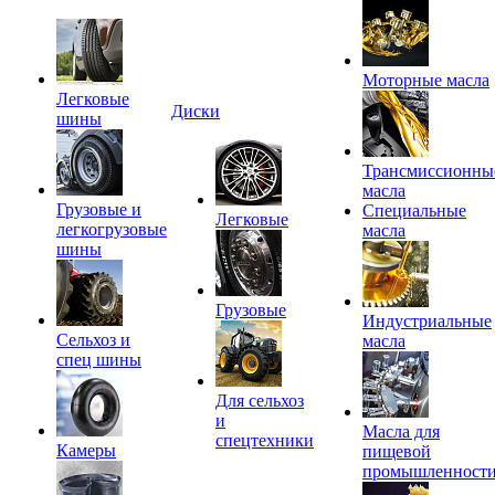
Моторные масла
Легковые
Диски
шины
Трансмиссионны
масла
Грузовые и
Специальные
Легковые
легкогрузовые
масла
шины
Грузовые
Индустриальные
Сельхоз и
масла
спец шины
Для сельхоз
и
Масла для
спецтехники
Камеры
пищевой
промышленност