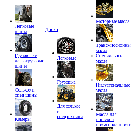
Моторные масла
Легковые
Диски
шины
Трансмиссионны
масла
Грузовые и
Специальные
Легковые
легкогрузовые
масла
шины
Грузовые
Индустриальные
Сельхоз и
масла
спец шины
Для сельхоз
и
Масла для
спецтехники
Камеры
пищевой
промышленност