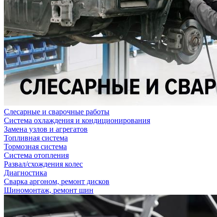
Слесарные и сварочные работы
Система охлаждения и кондиционирования
Замена узлов и агрегатов
Топливная система
Тормозная система
Система отопления
Развал/схождения колес
Диагностика
Сварка аргоном, ремонт дисков
Шиномонтаж, ремонт шин