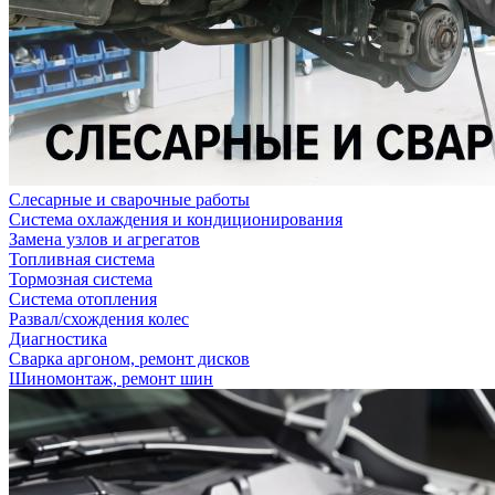
Слесарные и сварочные работы
Система охлаждения и кондиционирования
Замена узлов и агрегатов
Топливная система
Тормозная система
Система отопления
Развал/схождения колес
Диагностика
Сварка аргоном, ремонт дисков
Шиномонтаж, ремонт шин