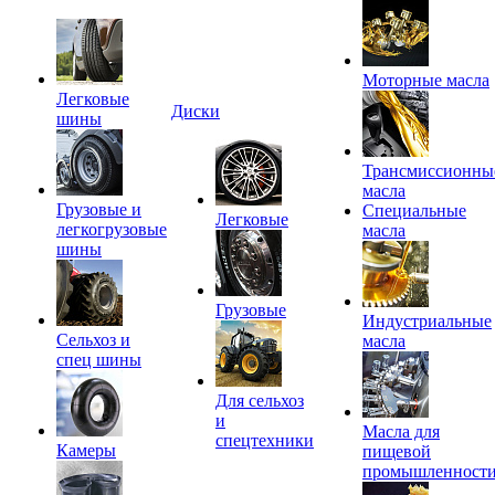
Моторные масла
Легковые
Диски
шины
Трансмиссионны
масла
Грузовые и
Специальные
Легковые
легкогрузовые
масла
шины
Грузовые
Индустриальные
Сельхоз и
масла
спец шины
Для сельхоз
и
Масла для
спецтехники
Камеры
пищевой
промышленност