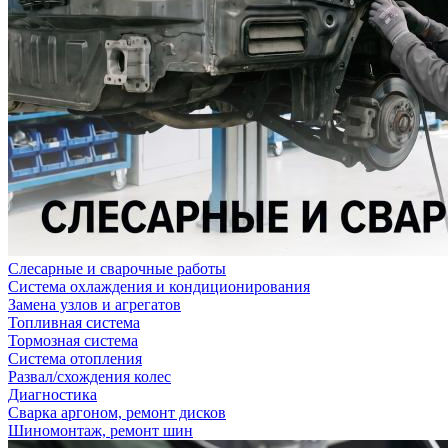
Слесарные и сварочные работы
Система охлаждения и кондиционирования
Замена узлов и агрегатов
Топливная система
Тормозная система
Система отопления
Развал/схождения колес
Диагностика
Сварка аргоном, ремонт дисков
Шиномонтаж, ремонт шин