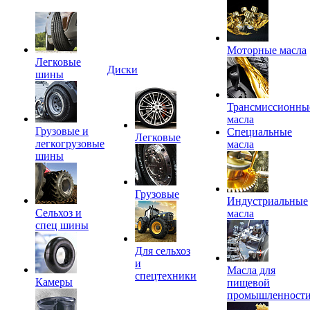
Моторные масла
Легковые
Диски
шины
Трансмиссионны
масла
Грузовые и
Специальные
Легковые
легкогрузовые
масла
шины
Грузовые
Индустриальные
Сельхоз и
масла
спец шины
Для сельхоз
и
Масла для
спецтехники
Камеры
пищевой
промышленност