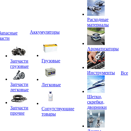
Расходные
материалы
Аккумуляторы
Запасные
части
Ароматизаторы
Грузовые
Запчасти
грузовые
Инструменты
Все
Запчасти
Легковые
легковые
Щетки,
скребки,
дворники
Запчасти
Сопутствующие
прочие
товары