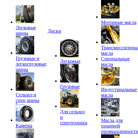
Моторные масла
Легковые
Диски
шины
Трансмиссионны
масла
Грузовые и
Специальные
Легковые
легкогрузовые
масла
шины
Грузовые
Индустриальные
Сельхоз и
масла
спец шины
Для сельхоз
и
Масла для
спецтехники
Камеры
пищевой
промышленност