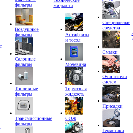
Технические
фильтры
жидкости
Специальные
средства
Воздушные
фильтры
Антифризы
и тосол
е
Смазки
Салонные
фильтры
Мочевина
Очистители
систем
Топливные
Тормозная
фильтры
жидкость
Присадки
Трансмиссионные
СОЖ
фильтры
и
Герметики