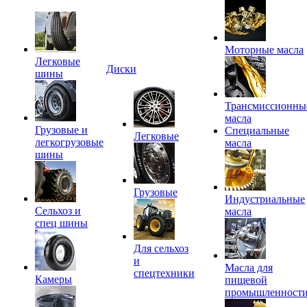
Моторные масла
Легковые
Диски
шины
Трансмиссионны
масла
Грузовые и
Специальные
Легковые
легкогрузовые
масла
шины
Грузовые
Индустриальные
Сельхоз и
масла
спец шины
Для сельхоз
и
Масла для
спецтехники
Камеры
пищевой
промышленност