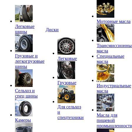
Моторные масла
Легковые
Диски
шины
Трансмиссионны
масла
Грузовые и
Специальные
Легковые
легкогрузовые
масла
шины
Грузовые
Индустриальные
Сельхоз и
масла
спец шины
Для сельхоз
и
Масла для
спецтехники
Камеры
пищевой
промышленност