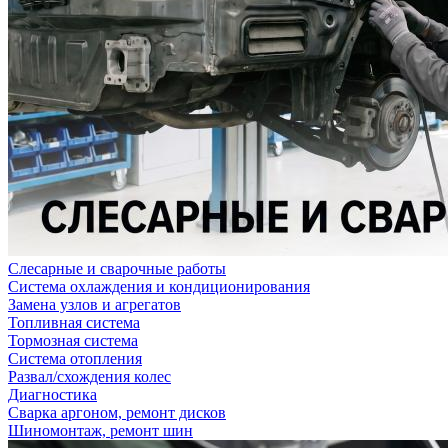
Слесарные и сварочные работы
Система охлаждения и кондиционирования
Замена узлов и агрегатов
Топливная система
Тормозная система
Система отопления
Развал/схождения колес
Диагностика
Сварка аргоном, ремонт дисков
Шиномонтаж, ремонт шин