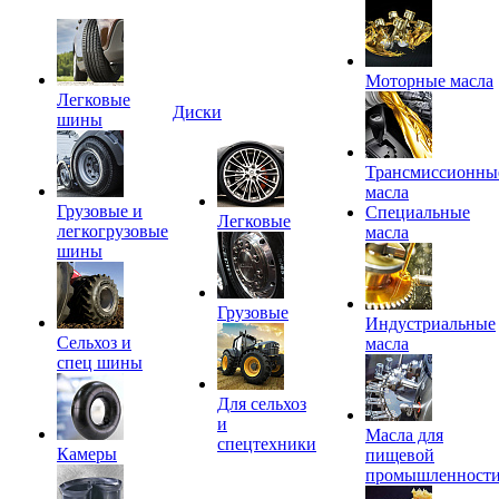
Моторные масла
Легковые
Диски
шины
Трансмиссионны
масла
Грузовые и
Специальные
Легковые
легкогрузовые
масла
шины
Грузовые
Индустриальные
Сельхоз и
масла
спец шины
Для сельхоз
и
Масла для
спецтехники
Камеры
пищевой
промышленност