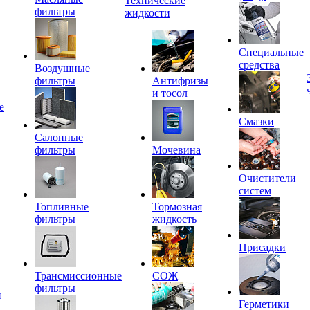
Технические
фильтры
жидкости
Специальные
средства
Воздушные
фильтры
Антифризы
и тосол
е
Смазки
Салонные
фильтры
Мочевина
Очистители
систем
Топливные
Тормозная
фильтры
жидкость
Присадки
Трансмиссионные
СОЖ
фильтры
и
Герметики