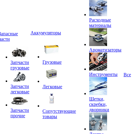
Расходные
материалы
Аккумуляторы
Запасные
части
Ароматизаторы
Грузовые
Запчасти
грузовые
Инструменты
Все
Запчасти
Легковые
легковые
Щетки,
скребки,
дворники
Запчасти
Сопутствующие
прочие
товары