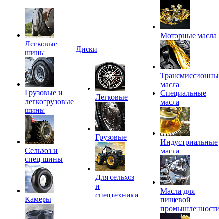
Моторные масла
Легковые
Диски
шины
Трансмиссионны
масла
Грузовые и
Специальные
Легковые
легкогрузовые
масла
шины
Грузовые
Индустриальные
Сельхоз и
масла
спец шины
Для сельхоз
и
Масла для
спецтехники
Камеры
пищевой
промышленност