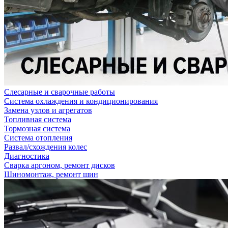
Слесарные и сварочные работы
Система охлаждения и кондиционирования
Замена узлов и агрегатов
Топливная система
Тормозная система
Система отопления
Развал/схождения колес
Диагностика
Сварка аргоном, ремонт дисков
Шиномонтаж, ремонт шин