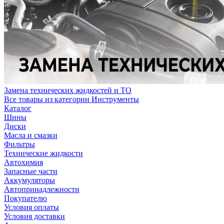
Замена технических жидкостей и ТО
Все товары из категории Инструменты
Каталог
Шины
Диски
Масла и смазки
Фильтры
Технические жидкости
Автохимия
Запасные части
Аккумуляторы
Автопринадлежности
Покупателю
Условия оплаты
Условия доставки