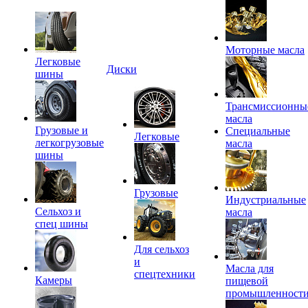
Моторные масла
Легковые
Диски
шины
Трансмиссионны
масла
Грузовые и
Специальные
Легковые
легкогрузовые
масла
шины
Грузовые
Индустриальные
Сельхоз и
масла
спец шины
Для сельхоз
и
Масла для
спецтехники
Камеры
пищевой
промышленност