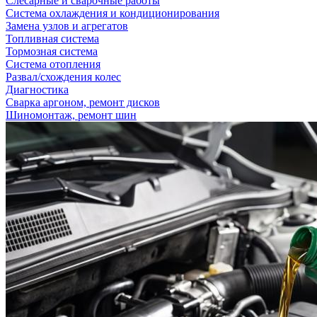
Слесарные и сварочные работы
Система охлаждения и кондиционирования
Замена узлов и агрегатов
Топливная система
Тормозная система
Система отопления
Развал/схождения колес
Диагностика
Сварка аргоном, ремонт дисков
Шиномонтаж, ремонт шин