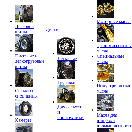
Моторные масла
Легковые
Диски
шины
Трансмиссионны
масла
Грузовые и
Специальные
Легковые
легкогрузовые
масла
шины
Грузовые
Индустриальные
Сельхоз и
масла
спец шины
Для сельхоз
и
Масла для
спецтехники
Камеры
пищевой
промышленност