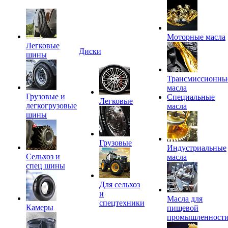
Моторные масла
Легковые
Диски
шины
Трансмиссионны
масла
Грузовые и
Специальные
Легковые
легкогрузовые
масла
шины
Грузовые
Индустриальные
Сельхоз и
масла
спец шины
Для сельхоз
и
Масла для
спецтехники
Камеры
пищевой
промышленност