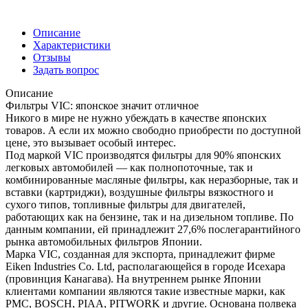
Описание
Характеристики
Отзывы
Задать вопрос
Описание
Фильтры VIC: японское значит отличное
Никого в мире не нужно убеждать в качестве японских
товаров. А если их можно свободно приобрести по доступной
цене, это вызывает особый интерес.
Под маркой VIC производятся фильтры для 90% японских
легковых автомобилей — как полнопоточные, так и
комбинированные масляные фильтры, как неразборные, так и
вставки (картриджи), воздушные фильтры вязкостного и
сухого типов, топливные фильтры для двигателей,
работающих как на бензине, так и на дизельном топливе. По
данным компании, ей принадлежит 27,6% послегарантийного
рынка автомобильных фильтров Японии.
Марка VIC, созданная для экспорта, принадлежит фирме
Eiken Industries Co. Ltd, располагающейся в городе Исехара
(провинция Канагава). На внутреннем рынке Японии
клиентами компании являются такие известные марки, как
PMC, BOSCH, PIAA, PITWORK и другие. Основана полвека