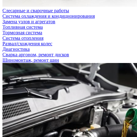
Слесарные и сварочные работы
Система охлаждения и кондиционирования
Замена узлов и агрегатов
Топливная система
Тормозная система
Система отопления
Развал/схождения колес
Диагностика
Сварка аргоном, ремонт дисков
Шиномонтаж, ремонт шин