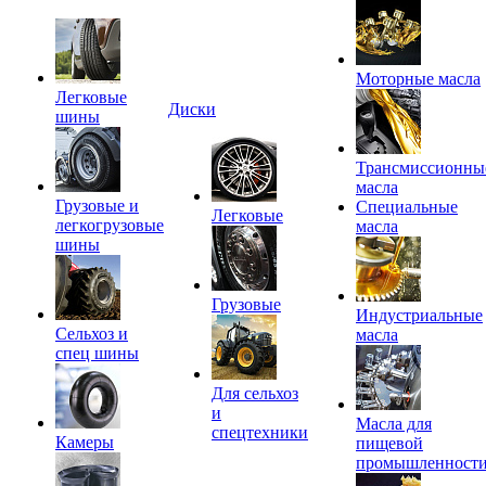
Моторные масла
Легковые
Диски
шины
Трансмиссионны
масла
Грузовые и
Специальные
Легковые
легкогрузовые
масла
шины
Грузовые
Индустриальные
Сельхоз и
масла
спец шины
Для сельхоз
и
Масла для
спецтехники
Камеры
пищевой
промышленност