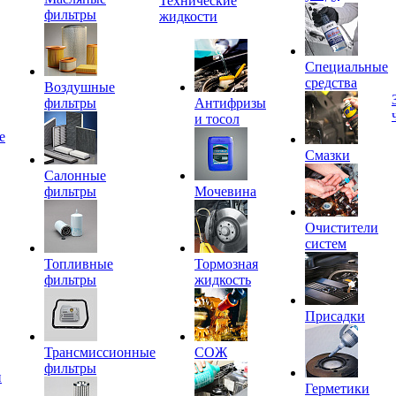
Технические
фильтры
жидкости
Специальные
средства
Воздушные
фильтры
Антифризы
и тосол
е
Смазки
Салонные
фильтры
Мочевина
Очистители
систем
Топливные
Тормозная
фильтры
жидкость
Присадки
Трансмиссионные
СОЖ
фильтры
и
Герметики