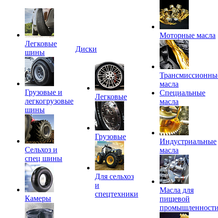
Моторные масла
Легковые
Диски
шины
Трансмиссионны
масла
Грузовые и
Специальные
Легковые
легкогрузовые
масла
шины
Грузовые
Индустриальные
Сельхоз и
масла
спец шины
Для сельхоз
и
Масла для
спецтехники
Камеры
пищевой
промышленност