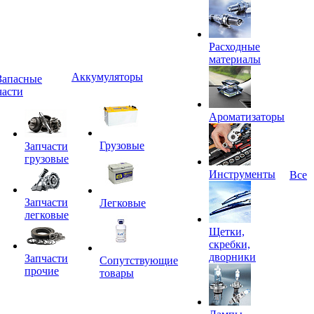
Расходные
материалы
Аккумуляторы
Запасные
части
Ароматизаторы
Грузовые
Запчасти
грузовые
Инструменты
Все
Запчасти
Легковые
легковые
Щетки,
скребки,
дворники
Запчасти
Сопутствующие
прочие
товары