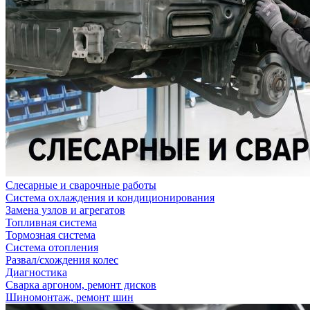
Слесарные и сварочные работы
Система охлаждения и кондиционирования
Замена узлов и агрегатов
Топливная система
Тормозная система
Система отопления
Развал/схождения колес
Диагностика
Сварка аргоном, ремонт дисков
Шиномонтаж, ремонт шин