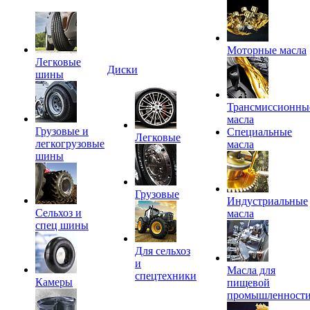
Моторные масла
Легковые
Диски
шины
Трансмиссионны
масла
Грузовые и
Специальные
Легковые
легкогрузовые
масла
шины
Грузовые
Индустриальные
Сельхоз и
масла
спец шины
Для сельхоз
и
Масла для
спецтехники
Камеры
пищевой
промышленност