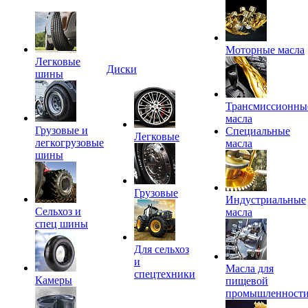
Моторные масла
Легковые
Диски
шины
Трансмиссионны
масла
Грузовые и
Специальные
Легковые
легкогрузовые
масла
шины
Грузовые
Индустриальные
Сельхоз и
масла
спец шины
Для сельхоз
и
Масла для
спецтехники
Камеры
пищевой
промышленност