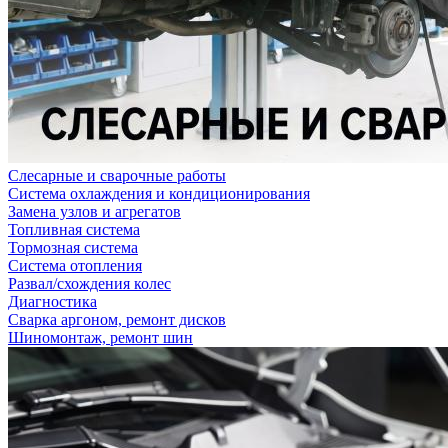
Слесарные и сварочные работы
Система охлаждения и кондиционирования
Замена узлов и агрегатов
Топливная система
Тормозная система
Система отопления
Развал/схождения колес
Диагностика
Сварка аргоном, ремонт дисков
Шиномонтаж, ремонт шин