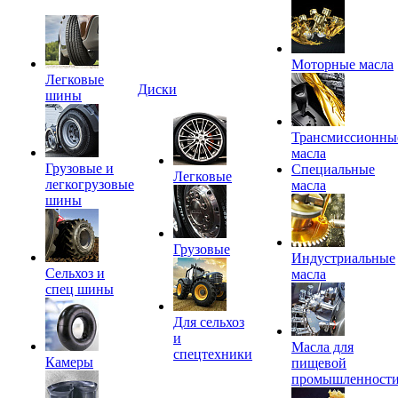
Моторные масла
Легковые
Диски
шины
Трансмиссионны
масла
Грузовые и
Специальные
Легковые
легкогрузовые
масла
шины
Грузовые
Индустриальные
Сельхоз и
масла
спец шины
Для сельхоз
и
Масла для
спецтехники
Камеры
пищевой
промышленност