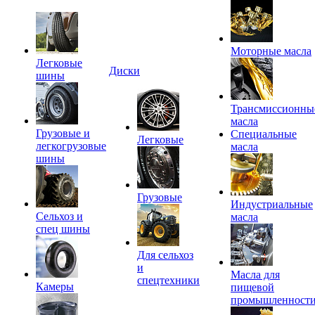
Моторные масла
Легковые
Диски
шины
Трансмиссионны
масла
Грузовые и
Специальные
Легковые
легкогрузовые
масла
шины
Грузовые
Индустриальные
Сельхоз и
масла
спец шины
Для сельхоз
и
Масла для
спецтехники
Камеры
пищевой
промышленност