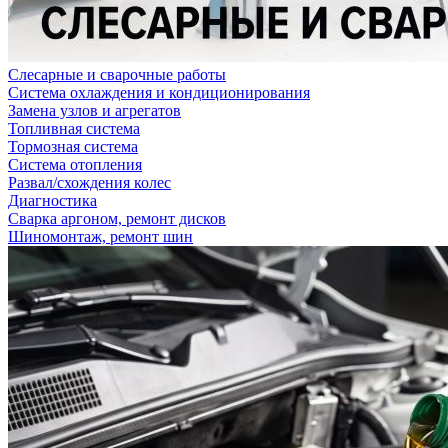
Слесарные и сварочные работы
Система охлаждения и кондиционирования
Замена узлов и агрегатов
Топливная система
Тормозная система
Система отопления
Развал/схождения колес
Диагностика
Сварка аргоном, ремонт дисков
Шиномонтаж, ремонт шин