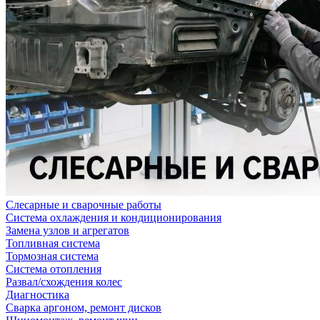
Слесарные и сварочные работы
Система охлаждения и кондиционирования
Замена узлов и агрегатов
Топливная система
Тормозная система
Система отопления
Развал/схождения колес
Диагностика
Сварка аргоном, ремонт дисков