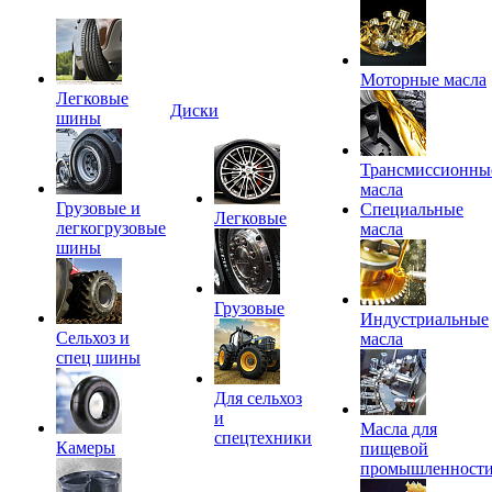
Моторные масла
Легковые
Диски
шины
Трансмиссионны
масла
Грузовые и
Специальные
Легковые
легкогрузовые
масла
шины
Грузовые
Индустриальные
Сельхоз и
масла
спец шины
Для сельхоз
и
Масла для
спецтехники
Камеры
пищевой
промышленност