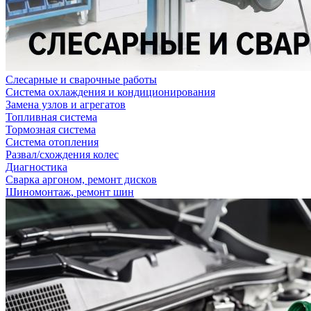
Слесарные и сварочные работы
Система охлаждения и кондиционирования
Замена узлов и агрегатов
Топливная система
Тормозная система
Система отопления
Развал/схождения колес
Диагностика
Сварка аргоном, ремонт дисков
Шиномонтаж, ремонт шин