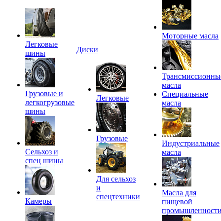
Моторные масла
Легковые
Диски
шины
Трансмиссионны
масла
Грузовые и
Специальные
Легковые
легкогрузовые
масла
шины
Грузовые
Индустриальные
Сельхоз и
масла
спец шины
Для сельхоз
и
Масла для
спецтехники
Камеры
пищевой
промышленност