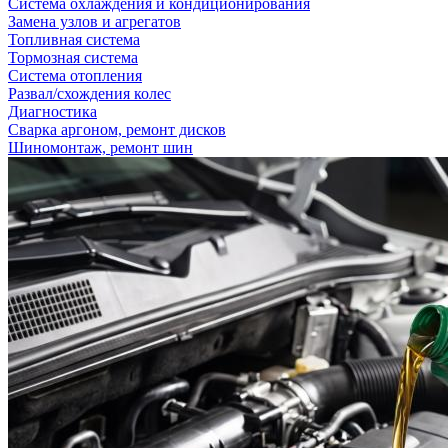
Система охлаждения и кондиционирования
Замена узлов и агрегатов
Топливная система
Тормозная система
Система отопления
Развал/схождения колес
Диагностика
Сварка аргоном, ремонт дисков
Шиномонтаж, ремонт шин