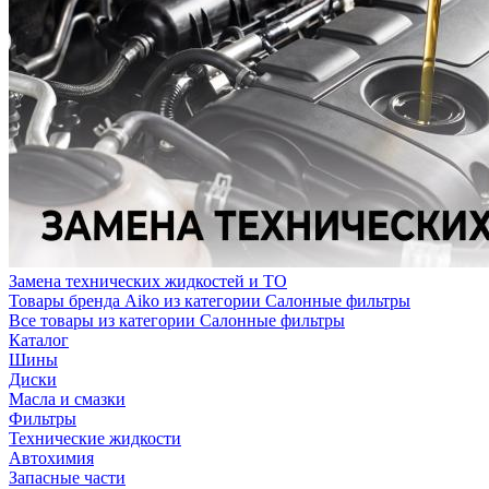
Замена технических жидкостей и ТО
Товары бренда Aiko из категории Салонные фильтры
Все товары из категории Салонные фильтры
Каталог
Шины
Диски
Масла и смазки
Фильтры
Технические жидкости
Автохимия
Запасные части