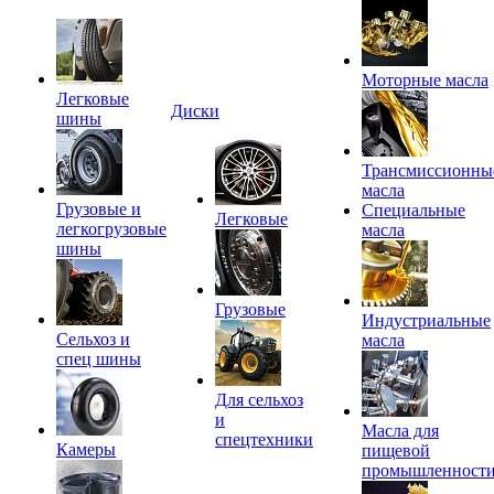
Моторные масла
Легковые
Диски
шины
Трансмиссионны
масла
Грузовые и
Специальные
Легковые
легкогрузовые
масла
шины
Грузовые
Индустриальные
Сельхоз и
масла
спец шины
Для сельхоз
и
Масла для
спецтехники
Камеры
пищевой
промышленност