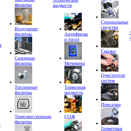
Технические
фильтры
жидкости
Специальные
средства
Воздушные
фильтры
Антифризы
и тосол
е
Смазки
Салонные
фильтры
Мочевина
Очистители
систем
Топливные
Тормозная
фильтры
жидкость
Присадки
Трансмиссионные
СОЖ
фильтры
и
Герметики