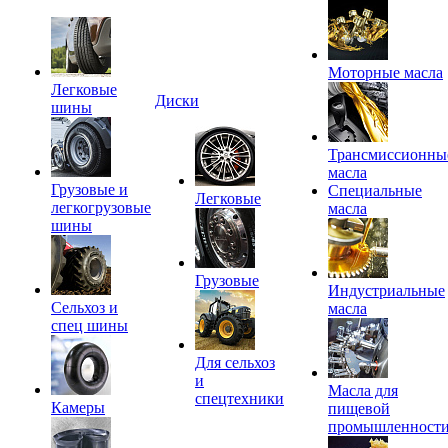
Моторные масла
Легковые
Диски
шины
Трансмиссионны
масла
Грузовые и
Специальные
Легковые
легкогрузовые
масла
шины
Грузовые
Индустриальные
Сельхоз и
масла
спец шины
Для сельхоз
и
Масла для
спецтехники
Камеры
пищевой
промышленност