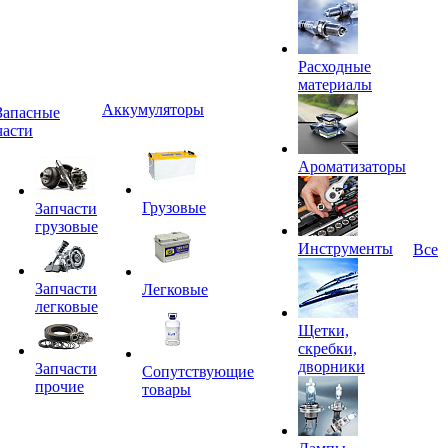
Расходные
материалы
Аккумуляторы
Запасные
части
Ароматизаторы
Грузовые
Запчасти
грузовые
Инструменты
Все
Запчасти
Легковые
легковые
Щетки,
скребки,
дворники
Запчасти
Сопутствующие
прочие
товары