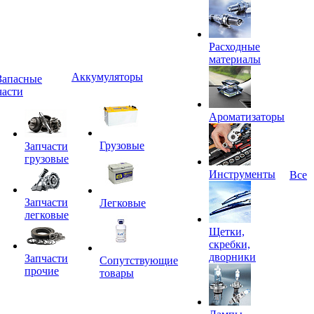
Расходные
материалы
Аккумуляторы
Запасные
части
Ароматизаторы
Грузовые
Запчасти
грузовые
Инструменты
Все
Запчасти
Легковые
легковые
Щетки,
скребки,
дворники
Запчасти
Сопутствующие
прочие
товары