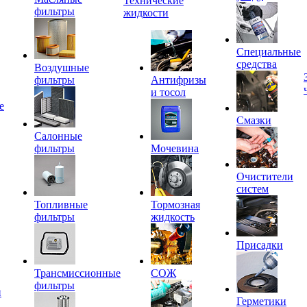
Технические
фильтры
жидкости
Специальные
средства
Воздушные
фильтры
Антифризы
и тосол
е
Смазки
Салонные
фильтры
Мочевина
Очистители
систем
Топливные
Тормозная
фильтры
жидкость
Присадки
Трансмиссионные
СОЖ
фильтры
и
Герметики