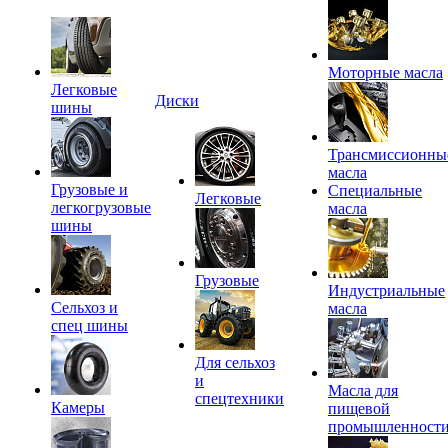
Моторные масла
Легковые
Диски
шины
Трансмиссионны
масла
Грузовые и
Специальные
Легковые
легкогрузовые
масла
шины
Грузовые
Индустриальные
Сельхоз и
масла
спец шины
Для сельхоз
и
Масла для
спецтехники
Камеры
пищевой
промышленност