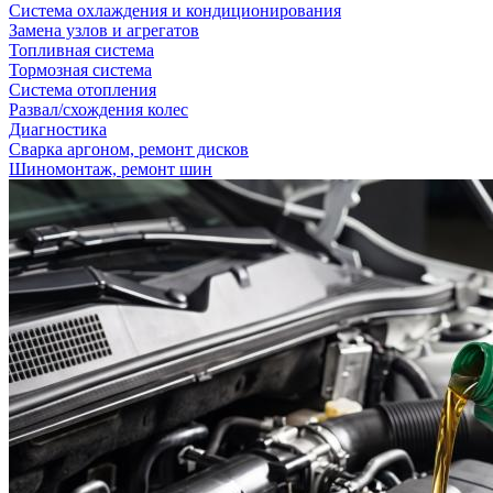
Система охлаждения и кондиционирования
Замена узлов и агрегатов
Топливная система
Тормозная система
Система отопления
Развал/схождения колес
Диагностика
Сварка аргоном, ремонт дисков
Шиномонтаж, ремонт шин