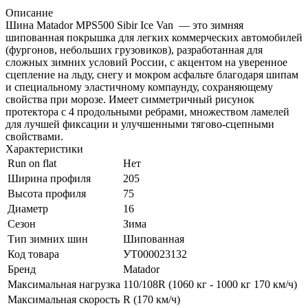
Описание
Шина Matador MPS500 Sibir Ice Van — это зимняя
шипованная покрышка для легких коммерческих автомобилей
(фургонов, небольших грузовиков), разработанная для
сложных зимних условий России, с акцентом на уверенное
сцепление на льду, снегу и мокром асфальте благодаря шипам
и специальному эластичному компаунду, сохраняющему
свойства при морозе. Имеет симметричный рисунок
протектора с 4 продольными ребрами, множеством ламелей
для лучшей фиксации и улучшенными тягово-сцепными
свойствами.
Характеристики
Run on flat
Нет
Ширина профиля
205
Высота профиля
75
Диаметр
16
Сезон
Зима
Тип зимних шин
Шипованная
Код товара
УТ000023132
Бренд
Matador
Максимальная нагрузка
110/108R (1060 кг - 1000 кг 170 км/ч)
Максимальная скорость
R (170 км/ч)