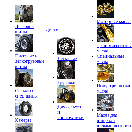
Моторные масла
Легковые
Диски
шины
Трансмиссионны
масла
Грузовые и
Специальные
Легковые
легкогрузовые
масла
шины
Грузовые
Индустриальные
Сельхоз и
масла
спец шины
Для сельхоз
и
Масла для
спецтехники
Камеры
пищевой
промышленност