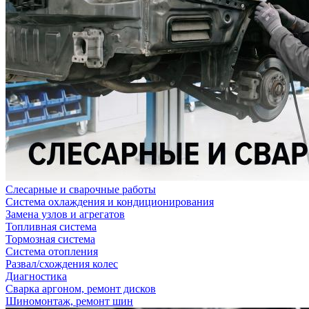
Слесарные и сварочные работы
Система охлаждения и кондиционирования
Замена узлов и агрегатов
Топливная система
Тормозная система
Система отопления
Развал/схождения колес
Диагностика
Сварка аргоном, ремонт дисков
Шиномонтаж, ремонт шин