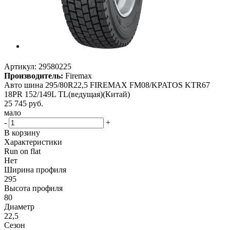
Артикул:
29580225
Производитель:
Firemax
Авто шина 295/80R22,5 FIREMAX FM08/KPATOS KTR67
18PR 152/149L TL(ведущая)(Китай)
25 745
руб.
мало
-
+
В корзину
Характеристики
Run on flat
Нет
Ширина профиля
295
Высота профиля
80
Диаметр
22,5
Сезон