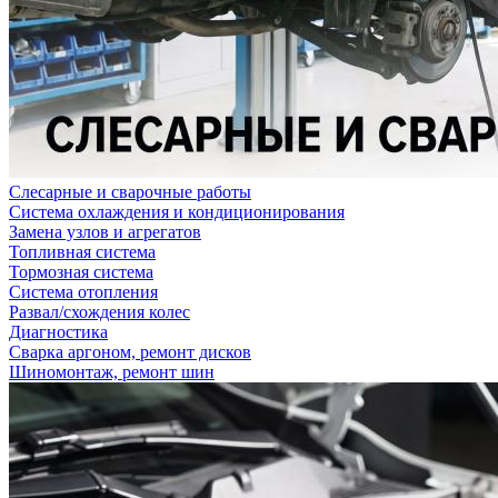
Слесарные и сварочные работы
Система охлаждения и кондиционирования
Замена узлов и агрегатов
Топливная система
Тормозная система
Система отопления
Развал/схождения колес
Диагностика
Сварка аргоном, ремонт дисков
Шиномонтаж, ремонт шин