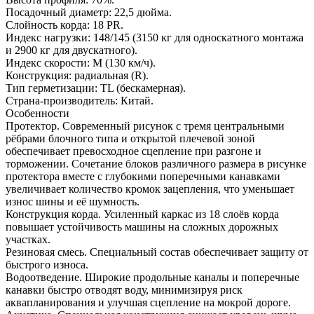
Посадочный диаметр: 22,5 дюйма.
Слойность корда: 18 PR.
Индекс нагрузки: 148/145 (3150 кг для односкатного монтажа
и 2900 кг для двускатного).
Индекс скорости: M (130 км/ч).
Конструкция: радиальная (R).
Тип герметизации: TL (бескамерная).
Страна-производитель: Китай.
Особенности
Протектор. Современный рисунок с тремя центральными
рёбрами блочного типа и открытой плечевой зоной
обеспечивает превосходное сцепление при разгоне и
торможении. Сочетание блоков различного размера в рисунке
протектора вместе с глубокими поперечными канавками
увеличивает количество кромок зацепления, что уменьшает
износ шины и её шумность.
Конструкция корда. Усиленный каркас из 18 слоёв корда
повышает устойчивость машины на сложных дорожных
участках.
Резиновая смесь. Специальный состав обеспечивает защиту от
быстрого износа.
Водоотведение. Широкие продольные каналы и поперечные
канавки быстро отводят воду, минимизируя риск
аквапланирования и улучшая сцепление на мокрой дороге.