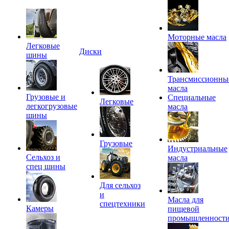
Моторные масла
Легковые
Диски
шины
Трансмиссионны
масла
Грузовые и
Специальные
Легковые
легкогрузовые
масла
шины
Грузовые
Индустриальные
Сельхоз и
масла
спец шины
Для сельхоз
и
Масла для
спецтехники
Камеры
пищевой
промышленност