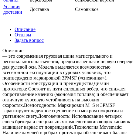
Условия
Доставка
Самовывоз
доставки
Описание
Отзывы
Задать вопрос
Описание
— это современная грузовая шина магистрального и
регионального назначения, предназначенная в первую очередь
для рулевой оси. Модель выделяется возможностью
всесезонной эксплуатации в суровых условиях, что
подтверждено маркировкой 3PMSF («снежинка»).
Особенности конструкции и преимуществаДизайн
протектора: Состоит из пяти сплошных ребер, что снижает
сопротивление качению (экономия топлива) и обеспечивает
отличную курсовую устойчивость на высоких
скоростях.Всепогодность: Маркировки M+S и 3PMSF
гарантируют надежное сцепление на мокром покрытии и
укатанном снегу.Долговечность: Использование четырех
слоев брекера и специальных камневыталкивающих канавок
защищает каркас от повреждений.Технология Movematic:
Наличие ламелей в ребрах протектора обеспечивает баланс