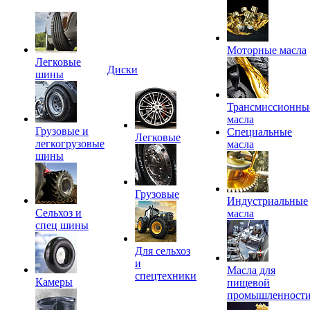
Моторные масла
Легковые
Диски
шины
Трансмиссионны
масла
Грузовые и
Специальные
Легковые
легкогрузовые
масла
шины
Грузовые
Индустриальные
Сельхоз и
масла
спец шины
Для сельхоз
и
Масла для
спецтехники
Камеры
пищевой
промышленност