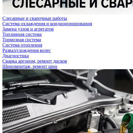
Слесарные и сварочные работы
Система охлаждения и кондиционирования
Замена узлов и агрегатов
Топливная система
Тормозная система
Система отопления
Развал/схождения колес
Диагностика
Сварка аргоном, ремонт дисков
Шиномонтаж, ремонт шин