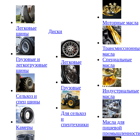
Моторные масла
Легковые
Диски
шины
Трансмиссионны
масла
Грузовые и
Специальные
Легковые
легкогрузовые
масла
шины
Грузовые
Индустриальные
Сельхоз и
масла
спец шины
Для сельхоз
и
Масла для
спецтехники
Камеры
пищевой
промышленност