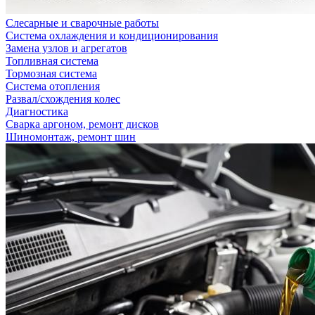
Слесарные и сварочные работы
Система охлаждения и кондиционирования
Замена узлов и агрегатов
Топливная система
Тормозная система
Система отопления
Развал/схождения колес
Диагностика
Сварка аргоном, ремонт дисков
Шиномонтаж, ремонт шин