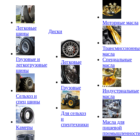
Моторные масла
Легковые
Диски
шины
Трансмиссионны
масла
Грузовые и
Специальные
Легковые
легкогрузовые
масла
шины
Грузовые
Индустриальные
Сельхоз и
масла
спец шины
Для сельхоз
и
Масла для
спецтехники
Камеры
пищевой
промышленност