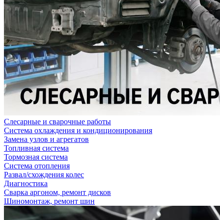
Слесарные и сварочные работы
Система охлаждения и кондиционирования
Замена узлов и агрегатов
Топливная система
Тормозная система
Система отопления
Развал/схождения колес
Диагностика
Сварка аргоном, ремонт дисков
Шиномонтаж, ремонт шин