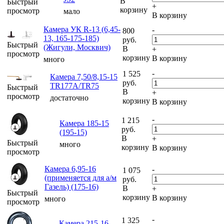
В
Быстрый
+
корзину
просмотр
мало
В корзину
Камера УК R-13 (6,45-
-
800
13, 165-175-185)
руб.
Быстрый
(Жигули, Москвич)
В
+
просмотр
корзину
В корзину
много
-
1 525
Камера 7,50/8,15-15
руб.
TR177A/TR75
Быстрый
В
+
просмотр
достаточно
корзину
В корзину
-
1 215
Камера 185-15
руб.
(195-15)
В
+
Быстрый
много
корзину
В корзину
просмотр
Камера 6,95-16
-
1 075
(применяется для а/м
руб.
Газель) (175-16)
В
+
Быстрый
корзину
В корзину
много
просмотр
-
1 325
Камера 215-16