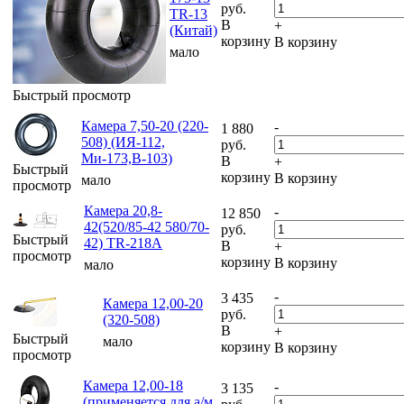
руб.
TR-13
В
+
(Китай)
корзину
В корзину
мало
Быстрый просмотр
Камера 7,50-20 (220-
-
1 880
508) (ИЯ-112,
руб.
Ми-173,В-103)
В
+
Быстрый
корзину
В корзину
мало
просмотр
Камера 20,8-
-
12 850
42(520/85-42 580/70-
руб.
Быстрый
42) TR-218A
В
+
просмотр
корзину
В корзину
мало
-
3 435
Камера 12,00-20
руб.
(320-508)
В
+
Быстрый
мало
корзину
В корзину
просмотр
Камера 12,00-18
-
3 135
(применяется для а/м