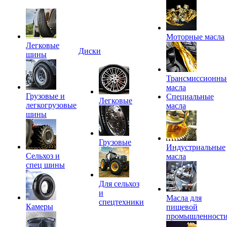
Моторные масла
Легковые
Диски
шины
Трансмиссионны
масла
Грузовые и
Специальные
Легковые
легкогрузовые
масла
шины
Грузовые
Индустриальные
Сельхоз и
масла
спец шины
Для сельхоз
и
Масла для
спецтехники
Камеры
пищевой
промышленност