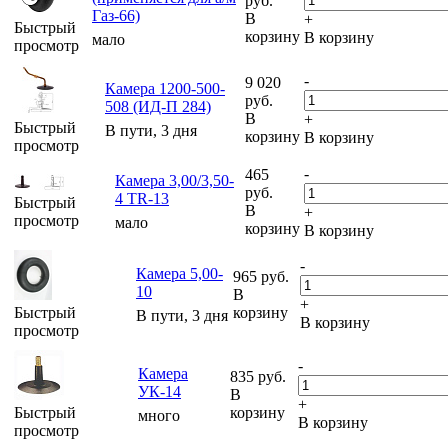
руб.
Газ-66)
В
+
Быстрый
корзину
В корзину
мало
просмотр
-
9 020
Камера 1200-500-
руб.
508 (ИД-П 284)
В
+
Быстрый
В пути, 3 дня
корзину
В корзину
просмотр
-
465
Камера 3,00/3,50-
руб.
4 TR-13
Быстрый
В
+
просмотр
мало
корзину
В корзину
-
Камера 5,00-
965
руб.
10
В
+
Быстрый
корзину
В пути, 3 дня
В корзину
просмотр
-
Камера
835
руб.
УК-14
В
+
Быстрый
корзину
много
В корзину
просмотр