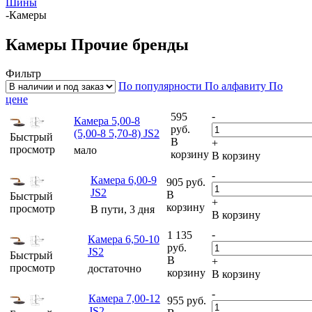
Шины
-
Камеры
Камеры Прочие бренды
Фильтр
По популярности
По алфавиту
По
цене
-
595
Камера 5,00-8
руб.
(5,00-8 5,70-8) JS2
Быстрый
В
+
просмотр
мало
корзину
В корзину
-
Камера 6,00-9
905
руб.
JS2
В
Быстрый
+
корзину
просмотр
В пути, 3 дня
В корзину
-
1 135
Камера 6,50-10
руб.
JS2
Быстрый
В
+
просмотр
достаточно
корзину
В корзину
-
Камера 7,00-12
955
руб.
JS2