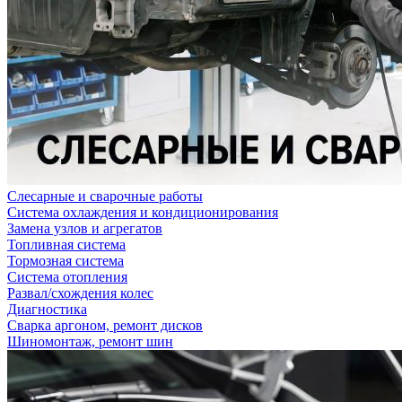
Слесарные и сварочные работы
Система охлаждения и кондиционирования
Замена узлов и агрегатов
Топливная система
Тормозная система
Система отопления
Развал/схождения колес
Диагностика
Сварка аргоном, ремонт дисков
Шиномонтаж, ремонт шин