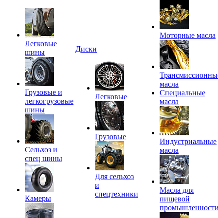
Моторные масла
Легковые
Диски
шины
Трансмиссионны
масла
Грузовые и
Специальные
Легковые
легкогрузовые
масла
шины
Грузовые
Индустриальные
Сельхоз и
масла
спец шины
Для сельхоз
и
Масла для
спецтехники
Камеры
пищевой
промышленност