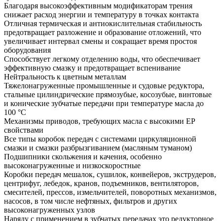
Благодаря высокоэффективным модификаторам трения
снижает расход энергии и температуру в точках контакта
Отличная термическая и антиокислительная стабильность
предотвращает разложение и образование отложений, что
увеличивает интервал смены и сокращает время простоя
оборудования
Способствует легкому отделению воды, что обеспечивает
эффективную смазку и предотвращает вспенивание
Нейтральность к цветным металлам
Тяжелонагруженные промышленные и судовые редуктора,
стальные цилиндрические прямозубые, косозубые, винтовые
и конические зубчатые передачи при температуре масла до
100 °С
Механизмы приводов, требующих масла с высокими ЕР
свойствами
Все типы коробок передач с системами циркуляционной
смазки и смазки разбрызгиванием (масляным туманом)
Подшипники скольжения и качения, особенно
высоконагруженные и низкоскоростные
Коробки передач мешалок, сушилок, конвейеров, экструдеров,
центрифуг, лебедок, кранов, подъемников, вентиляторов,
смесителей, прессов, измельчителей, поворотных механизмов,
насосов, в том числе нефтяных, фильтров и других
высоконагруженных узлов
Наряду с применением в зубчатых передачах это редукторное