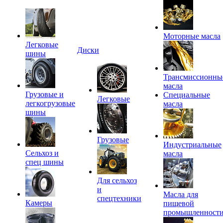
Моторные масла
Легковые
Диски
шины
Трансмиссионны
масла
Грузовые и
Специальные
Легковые
легкогрузовые
масла
шины
Грузовые
Индустриальные
Сельхоз и
масла
спец шины
Для сельхоз
и
Масла для
спецтехники
Камеры
пищевой
промышленност