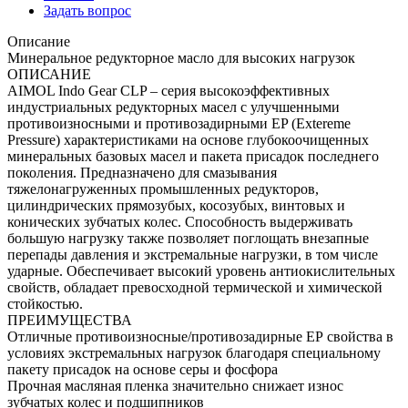
Задать вопрос
Описание
Минеральное редукторное масло для высоких нагрузок
ОПИСАНИЕ
AIMOL Indo Gear CLP – серия высокоэффективных
индустриальных редукторных масел с улучшенными
противоизносными и противозадирными EP (Extereme
Pressure) характеристиками на основе глубокоочищенных
минеральных базовых масел и пакета присадок последнего
поколения. Предназначено для смазывания
тяжелонагруженных промышленных редукторов,
цилиндрических прямозубых, косозубых, винтовых и
конических зубчатых колес. Способность выдерживать
большую нагрузку также позволяет поглощать внезапные
перепады давления и экстремальные нагрузки, в том числе
ударные. Обеспечивает высокий уровень антиокислительных
свойств, обладает превосходной термической и химической
стойкостью.
ПРЕИМУЩЕСТВА
Отличные противоизносные/противозадирные ЕР свойства в
условиях экстремальных нагрузок благодаря специальному
пакету присадок на основе серы и фосфора
Прочная масляная пленка значительно снижает износ
зубчатых колес и подшипников