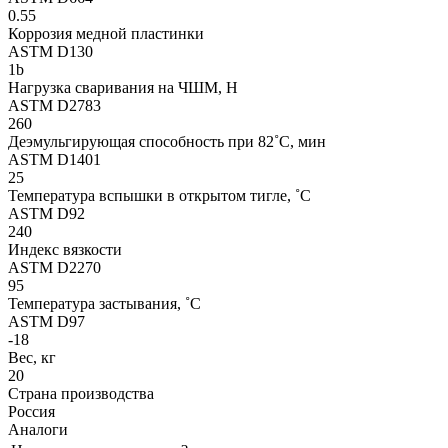
0.55
Коррозия медной пластинки
ASTM D130
1b
Нагрузка сваривания на ЧШМ, Н
ASTM D2783
260
Деэмульгирующая способность при 82˚C, мин
ASTM D1401
25
Температура вспышки в открытом тигле, ˚C
ASTM D92
240
Индекс вязкости
ASTM D2270
95
Температура застывания, ˚C
ASTM D97
-18
Вес, кг
20
Страна производства
Россия
Аналоги