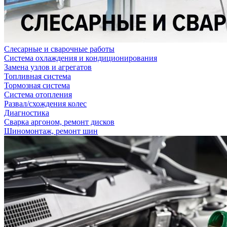
Слесарные и сварочные работы
Система охлаждения и кондиционирования
Замена узлов и агрегатов
Топливная система
Тормозная система
Система отопления
Развал/схождения колес
Диагностика
Сварка аргоном, ремонт дисков
Шиномонтаж, ремонт шин