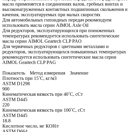
масло применяется в соединениях валов, гребных винтах и
высоконагруженных контактных подшипниках скольжения и
качения, эксплуатируемых при малых скоростях
Для автомобильных гипоидных передач рекомендуем
использовать масла серии AIMOL Axle Oil
Для редукторов, эксплуатирующихся при пониженных
температурах рекомендуется использовать синтетические
масла серии AIMOL Geartech CLP PAO
Для червячных редукторов с цветными металлами и
редукторов, эксплуатирующихся повышенных температурах
рекомендуется использовать синтетические масла серии
AIMOL Geartech CLP PAG
Показатель Метод измерения Значение
Плотность при 15˚C, кг/м3
ASTM D1298
900
Кинематическая вязкость при 40˚C, сСт
ASTM D445
220
Кинематическая вязкость при 100˚C, сСт
ASTM D445
18.8
Кислотное число, мг КОН/г
ASTM D664