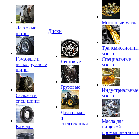
Моторные масла
Легковые
Диски
шины
Трансмиссионны
масла
Грузовые и
Специальные
Легковые
легкогрузовые
масла
шины
Грузовые
Индустриальные
Сельхоз и
масла
спец шины
Для сельхоз
и
Масла для
спецтехники
Камеры
пищевой
промышленност