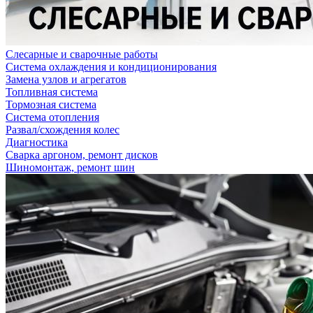
Слесарные и сварочные работы
Система охлаждения и кондиционирования
Замена узлов и агрегатов
Топливная система
Тормозная система
Система отопления
Развал/схождения колес
Диагностика
Сварка аргоном, ремонт дисков
Шиномонтаж, ремонт шин