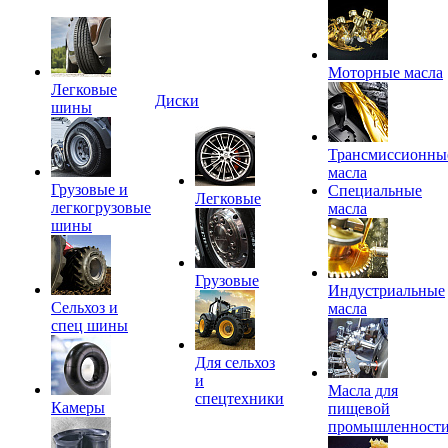
Моторные масла
Легковые
Диски
шины
Трансмиссионны
масла
Грузовые и
Специальные
Легковые
легкогрузовые
масла
шины
Грузовые
Индустриальные
Сельхоз и
масла
спец шины
Для сельхоз
и
Масла для
спецтехники
Камеры
пищевой
промышленност