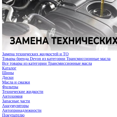
Замена технических жидкостей и ТО
Товары бренда Devon из категории Трансмиссионные масла
Все товары из категории Трансмиссионные масла
Каталог
Шины
Диски
Масла и смазки
Фильтры
Технические жидкости
Автохимия
Запасные части
Аккумуляторы
Автопринадлежности
Покупателю