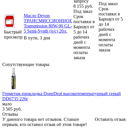
запросу
Под заказ
8 155
руб.
Срок
Под заказ
поставки в
Масло Devon
Срок
Барнаул от 5
ТРАНСМИССИОННОЕ
поставки в
до 14
Transmission 80W-90 GL-
Барнаул от
рабочих
5 Semi-Synth (п/с) 20л.
Быстрый
5 до 14
дней с
просмотр
рабочих
В пути, 3 дня
момента
дней с
оплаты
момента
заказа
оплаты
заказа
Сопутствующие товары
Герметик-прокладка DoneDeal высокотемпературный серый
DD6735 226г
мало
3 505
руб.
Отзывы
У данного товара нет отзывов. Станьте
Оставить отзыв
первым, кто оставил отзыв об этом товаре!