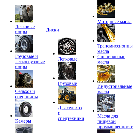
Моторные масла
Легковые
Диски
шины
Трансмиссионны
масла
Грузовые и
Специальные
Легковые
легкогрузовые
масла
шины
Грузовые
Индустриальные
Сельхоз и
масла
спец шины
Для сельхоз
и
Масла для
спецтехники
Камеры
пищевой
промышленност