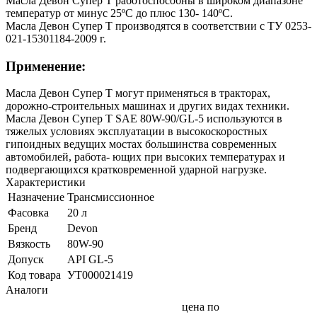
Масла Девон Супер Т работоспособны в широком диапазоне
температур от минус 25ºС до плюс 130- 140ºС.
Масла Девон Супер Т производятся в соответствии с ТУ 0253-
021-15301184-2009 г.
Применение:
Масла Девон Супер Т могут применяться в тракторах,
дорожно-строительных машинах и других видах техники.
Масла Девон Супер Т SAE 80W-90/GL-5 используются в
тяжелых условиях эксплуатации в высокоскоростных
гипоидных ведущих мостах большинства современных
автомобилей, работа- ющих при высоких температурах и
подвергающихся кратковременной ударной нагрузке.
Характеристики
Назначение
Трансмиссионное
Фасовка
20 л
Бренд
Devon
Вязкость
80W-90
Допуск
API GL-5
Код товара
УТ000021419
Аналоги
цена по