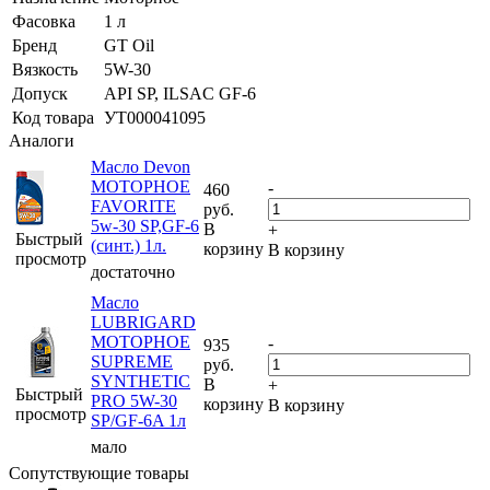
Фасовка
1 л
Бренд
GT Oil
Вязкость
5W-30
Допуск
API SP, ILSAC GF-6
Код товара
УТ000041095
Аналоги
Масло Devon
МОТОРНОЕ
-
460
FAVORITE
руб.
5w-30 SP,GF-6
В
+
Быстрый
(синт.) 1л.
корзину
В корзину
просмотр
достаточно
Масло
LUBRIGARD
МОТОРНОЕ
-
935
SUPREME
руб.
SYNTHETIC
В
+
Быстрый
PRO 5W-30
корзину
В корзину
просмотр
SP/GF-6A 1л
мало
Сопутствующие товары