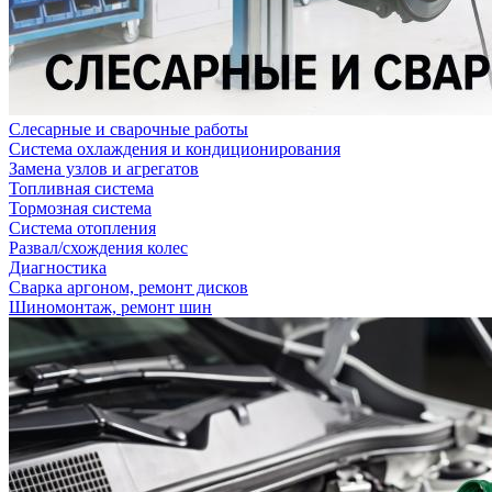
Слесарные и сварочные работы
Система охлаждения и кондиционирования
Замена узлов и агрегатов
Топливная система
Тормозная система
Система отопления
Развал/схождения колес
Диагностика
Сварка аргоном, ремонт дисков
Шиномонтаж, ремонт шин