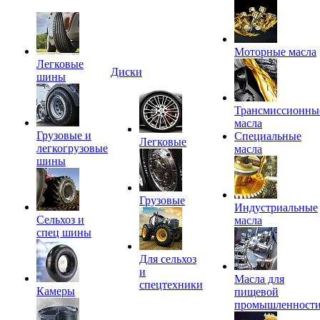
Моторные масла
Легковые
Диски
шины
Трансмиссионны
масла
Грузовые и
Специальные
Легковые
легкогрузовые
масла
шины
Грузовые
Индустриальные
Сельхоз и
масла
спец шины
Для сельхоз
и
Масла для
спецтехники
Камеры
пищевой
промышленност