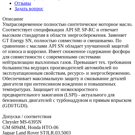
Отзывы
Задать вопрос
Описание
Ультрасовременное полностью синтетическое моторное масло.
Соответствует спецификации API SP, SP-RC и отвечает
высоким стандартам в области энергосбережения. Заменяет
GT Energy SN, полностью совместимо и смешиваемо. По
сравнению с маслами API SN обладает улучшенной защитой
от износа и коррозии. Имеет сниженное содержание фосфора
для совместимости с современными системами
нейтрализации выхлопных газов. Превышает тех. требования
большинства ведущих производителей автомобилей по
эксплуатационным свойствам, ресурсо- и энергосбережению.
Обеспечивает максимальную защиту и смазывание деталей
двигателя при интенсивном вождении и повышенных
температурах. Защищает от низкоскоростного
предварительного зажигания (LSPI) - актуального для
бензиновых двигателей с турбонаддувом и прямым впрыском
(GDI/TGDI).
Допуски / соответствия
Chrysler MS-6395N
GM 6094M, Honda HTO-06
Jaguar Land Rover STJLR.03.5003