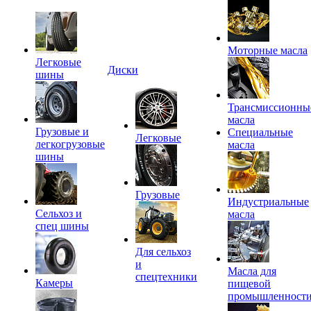
Моторные масла
Легковые
Диски
шины
Трансмиссионны
масла
Грузовые и
Специальные
Легковые
легкогрузовые
масла
шины
Грузовые
Индустриальные
Сельхоз и
масла
спец шины
Для сельхоз
и
Масла для
спецтехники
Камеры
пищевой
промышленност