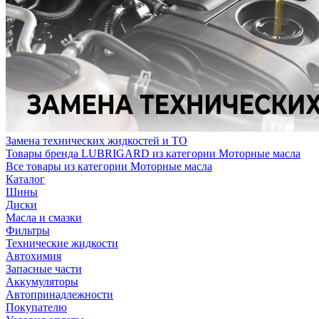
Замена технических жидкостей и ТО
Товары бренда LUBRIGARD из категории Моторные масла
Все товары из категории Моторные масла
Каталог
Шины
Диски
Масла и смазки
Фильтры
Технические жидкости
Автохимия
Запасные части
Аккумуляторы
Автопринадлежности
Покупателю