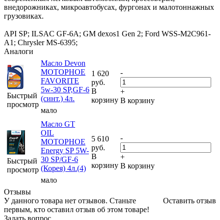
внедорожниках, микроавтобусах, фургонах и малотоннажных
грузовиках.
API SP; ILSAC GF-6A; GM dexos1 Gen 2; Ford WSS-M2C961-
A1; Chrysler MS-6395;
Аналоги
Масло Devon
МОТОРНОЕ
-
1 620
FAVORITE
руб.
5w-30 SP,GF-6
В
+
Быстрый
(синт.) 4л.
корзину
В корзину
просмотр
мало
Масло GT
OIL
-
5 610
МОТОРНОЕ
руб.
Energy SP 5W-
В
+
30 SP/GF-6
Быстрый
корзину
В корзину
(Корея) 4л.(4)
просмотр
мало
Отзывы
У данного товара нет отзывов. Станьте
Оставить отзыв
первым, кто оставил отзыв об этом товаре!
Задать вопрос