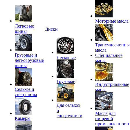
Моторные масла
Легковые
Диски
шины
Трансмиссионны
масла
Грузовые и
Специальные
Легковые
легкогрузовые
масла
шины
Грузовые
Индустриальные
Сельхоз и
масла
спец шины
Для сельхоз
и
Масла для
спецтехники
Камеры
пищевой
промышленност