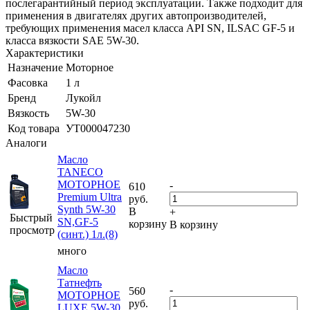
послегарантийный период эксплуатации. Также подходит для
применения в двигателях других автопроизводителей,
требующих применения масел класса API SN, ILSAC GF-5 и
класса вязкости SAE 5W-30.
Характеристики
Назначение
Моторное
Фасовка
1 л
Бренд
Лукойл
Вязкость
5W-30
Код товара
УТ000047230
Аналоги
Масло
TANECO
МОТОРНОЕ
-
610
Premium Ultra
руб.
Synth 5W-30
В
+
Быстрый
SN,GF-5
корзину
В корзину
просмотр
(синт.) 1л.(8)
много
Масло
Татнефть
-
560
МОТОРНОЕ
руб.
LUXE 5W-30