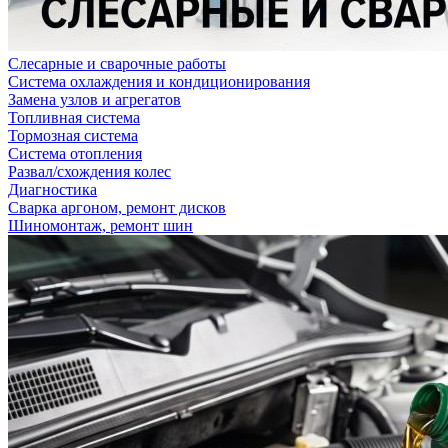
Слесарные и сварочные работы
Система охлаждения и кондиционирования
Замена узлов и агрегатов
Топливная система
Тормозная система
Система отопления
Развал/схождения колес
Диагностика
Сварка аргоном, ремонт дисков
Шиномонтаж, ремонт шин